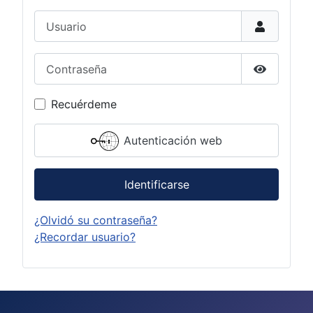
Usuario
Contraseña
Mostrar c
Recuérdeme
Autenticación web
Identificarse
¿Olvidó su contraseña?
¿Recordar usuario?