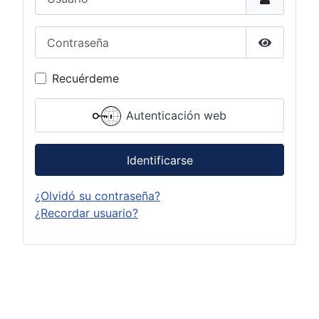
Contraseña
Mostrar c
Recuérdeme
Autenticación web
Identificarse
¿Olvidó su contraseña?
¿Recordar usuario?